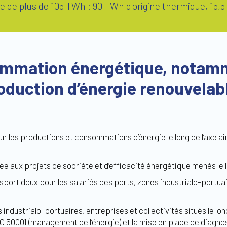
 de plus de 105 TWh : 90 TWh d'origine thermique, 15,5 
ommation énergétique, notamme
duction d’énergie renouvelabl
 les productions et consommations d’énergie le long de l’axe ain
e aux projets de sobriété et d’efficacité énergétique menés le l
ort doux pour les salariés des ports, zones industrialo-portuair
ndustrialo-portuaires, entreprises et collectivités situés le lon
 50001 (management de l’énergie) et la mise en place de diagnos