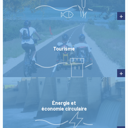
+
Tourisme
+
Énergie et
économie circulaire