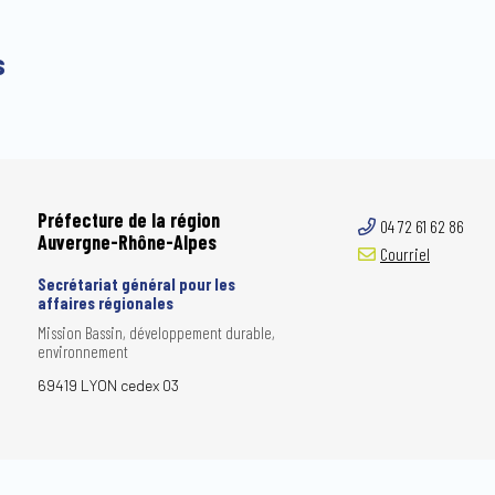
s
Préfecture de la région
04 72 61 62 86
Auvergne-Rhône-Alpes
Courriel
Secrétariat général pour les
affaires régionales
Mission Bassin, développement durable,
environnement
69419 LYON cedex 03