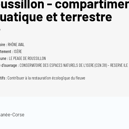
ussillon - compartime
uatique et terrestre
é
oire :
RHÔNE AVAL
tement :
ISÈRE
une :
LE PEAGE DE ROUSSILLON
e d'ouvrage :
CONSERVATOIRE DES ESPACES NATURELS DE L’ISERE (CEN 38) – RESERVE ILE 
tifs :
Contribuer à la restauration écologique du fleuve
ranée-Corse