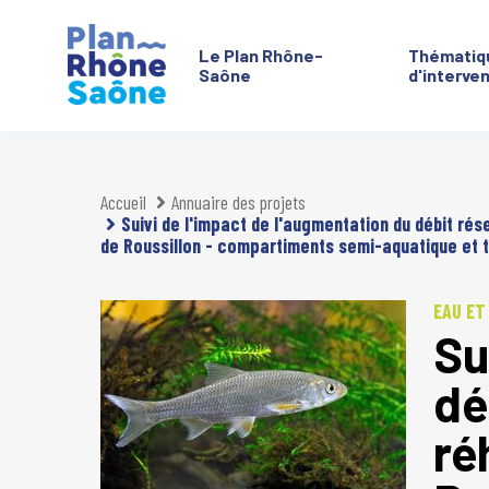
Le Plan Rhône-
Thématiq
Saône
d'interve
Aller à :
Accueil
Annuaire des projets
Suivi de l'impact de l'augmentation du débit ré
de Roussillon - compartiments semi-aquatique et 
EAU ET
Su
dé
ré