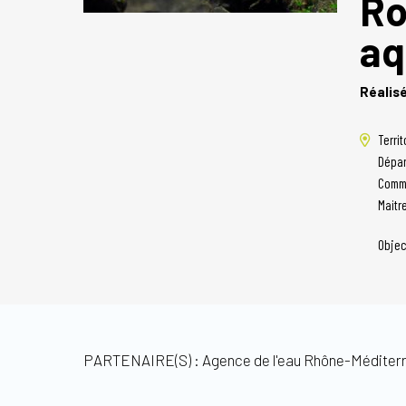
Ro
aq
Réalis
Territ
Dépar
Comm
Maitr
Objec
PARTENAIRE(S) : Agence de l'eau Rhône-Méditer