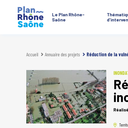
Le Plan Rhône-
Thématiq
Saône
d'interve
Aller à :
Accueil
Annuaire des projets
Réduction de la vuln
INONDA
Ré
in
Réalis
Territ