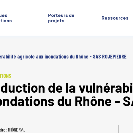
ues
Porteurs de
Ressources
ntions
projets
érabilité agricole aux inondations du Rhône - SAS ROJEPIERRE
TIONS
duction de la vulnérabi
ondations du Rhône -
é
oire :
RHÔNE AVAL