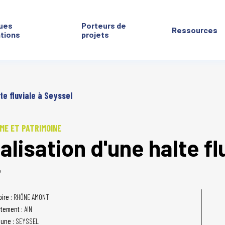
ues
Porteurs de
Ressources
ntions
projets
te fluviale à Seyssel
ME ET PATRIMOINE
alisation d'une halte fl
é
oire :
RHÔNE AMONT
tement :
AIN
une :
SEYSSEL