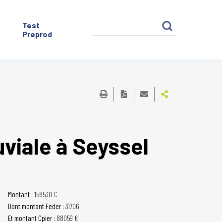
Test
Preprod
uviale à Seyssel
Montant :
158530 €
Dont montant Feder :
31706
Et montant Cpier :
88059 €