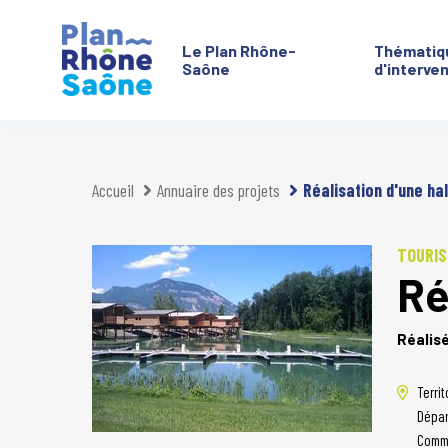
Le Plan Rhône-
Thématiq
Saône
d'interve
Aller à :
Accueil
Annuaire des projets
Réalisation d'une hal
TOURIS
Ré
Réalis
Territ
Dépar
Comm