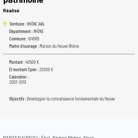
Réalisé
Territoire :
RHÔNE AVAL
Département :
RHÔNE
Commune :
GIVORS
Maitre d'ouvrage :
Maison du fleuve Rhône
Montant :
40500 €
Et montant Cpier :
32000 €
Calendrier :
2007-2013
Objectifs :
Développer la connaissance fondamentale du fleuve
PARTENAIRE(S) : État, Région Rhône-Alpes