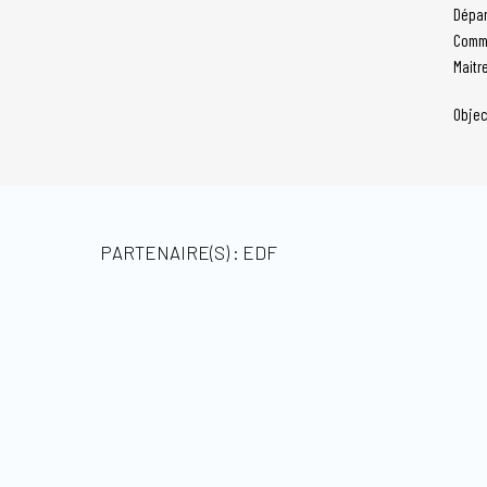
Dépar
Comm
Maitr
Objec
PARTENAIRE(S) : EDF