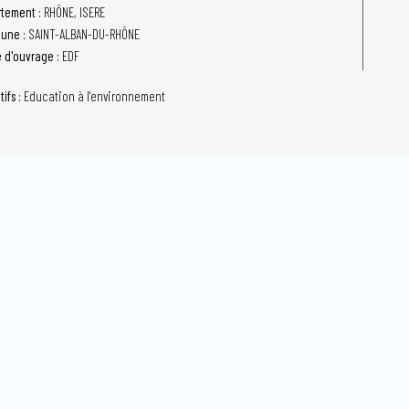
tement :
RHÔNE, ISERE
une :
SAINT-ALBAN-DU-RHÔNE
e d'ouvrage :
EDF
tifs :
Education à l'environnement