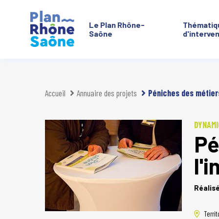
Le Plan Rhône-
Thématiq
Saône
d'interve
Aller à :
Accueil
Annuaire des projets
Péniches des métiers 
DYNAMI
Pé
l'
Réalis
Territ