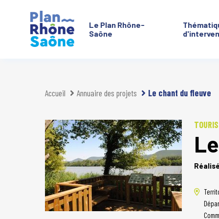
Le Plan Rhône-
Thématiq
Saône
d'interve
Aller à :
Accueil
Annuaire des projets
Le chant du fleuve
TOURIS
Le
Réalis
Territ
Dépar
Comm