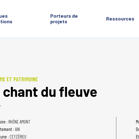
ues
Porteurs de
Ressources
ntions
projets
ME ET PATRIMOINE
 chant du fleuve
é
oire :
RHÔNE AMONT
M
tement :
AIN
D
une :
CEYZÉRIEU
E