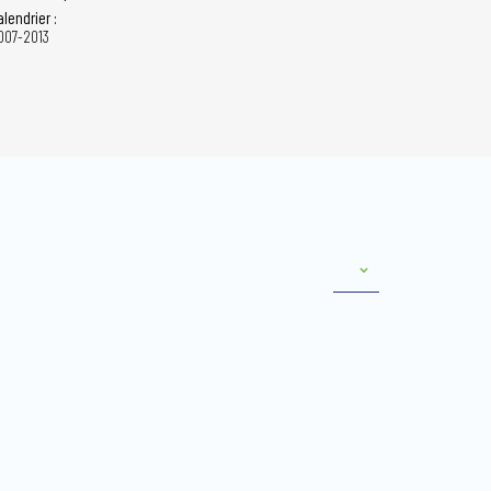
alendrier :
007-2013