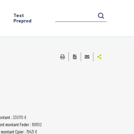
Test
Preprod
ontant :
330170 €
ont montant Feder :
198102
t montant Cpier :
79431 €