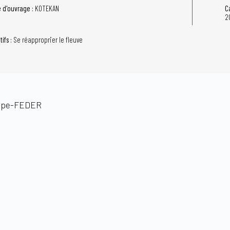
e d'ouvrage :
KOTEKAN
C
2
tifs :
Se réapproprier le fleuve
rope-FEDER