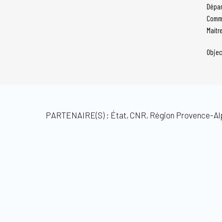
Dépar
Comm
Maitr
Objec
PARTENAIRE(S) : État, CNR, Région Provence-Al