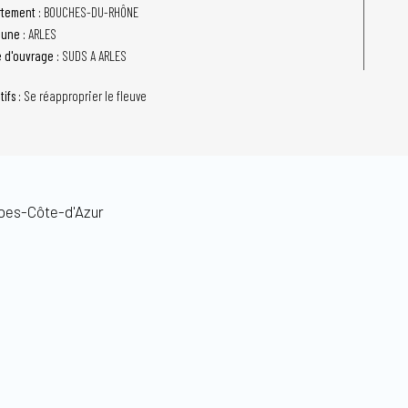
tement :
BOUCHES-DU-RHÔNE
une :
ARLES
e d'ouvrage :
SUDS A ARLES
tifs :
Se réapproprier le fleuve
pes-Côte-d'Azur