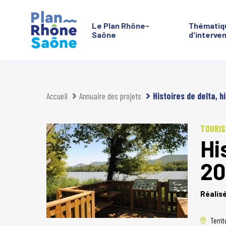
Le Plan Rhône-
Thématiq
Saône
d'interve
Aller à :
Accueil
Annuaire des projets
Histoires de delta, h
TOURIS
Hi
20
Réalis
Territ