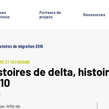
ues
Porteurs de
Ressources
ntions
projets
istoires de migration 2010
ME ET PATRIMOINE
stoires de delta, histo
10
é
oire :
RHÔNE AVAL