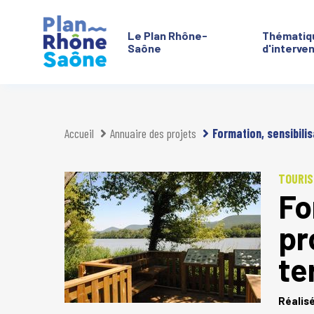
Le Plan Rhône-
Thématiq
Saône
d'interve
Aller à :
Accueil
Annuaire des projets
Formation, sensibili
TOURIS
Fo
pr
te
Réalis