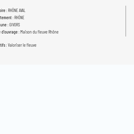
oire :
RHÔNE AVAL
tement :
RHÔNE
une :
GIVORS
e d'ouvrage :
Maison du fleuve Rhône
tifs :
Valoriser le fleuve