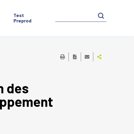
Test
Preprod
n des
loppement