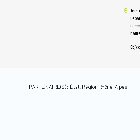
Territ
Dépar
Comm
Maitr
Objec
PARTENAIRE(S) : État, Région Rhône-Alpes