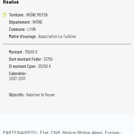
Réalisé
Territoire :
RHÔNE MOYEN
Département :
RHÔNE
Commune :
LYON
Maitre d'ouvrage :
Association La Turbine
Montant :
75000 €
Dont montant Feder :
33750
Et montant Cpier :
35250 €
Calendrier :
2007-2013
Objectifs :
Valoriser le fleuve
PARTENAIRE(S) : État, CNR, Région Rhône-Alpes, Europe-