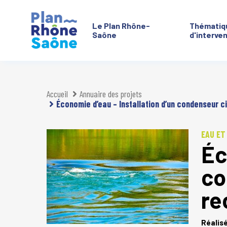
Le Plan Rhône-
Thématiq
Saône
d'interve
Aller à :
Accueil
Annuaire des projets
Économie d’eau – Installation d’un condenseur ci
EAU ET
Éc
co
re
Réalis