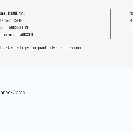
oire :
RHÔNE AVAL
Mo
tement :
ISÈRE
Et
une :
ROUSSILLON
Ca
20
e d'ouvrage :
ADISSEO
tifs :
Assurer la gestion quantitative de la ressource
ranée-Corse