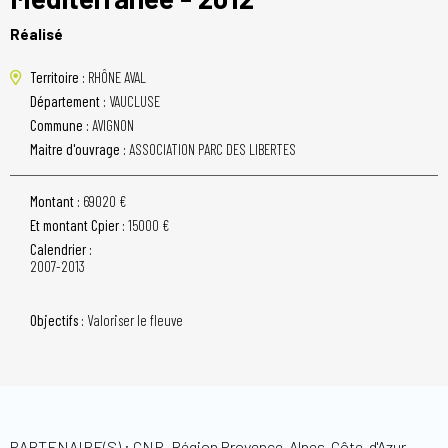
Réalisé
Territoire :
RHÔNE AVAL
Département :
VAUCLUSE
Commune :
AVIGNON
Maitre d'ouvrage :
ASSOCIATION PARC DES LIBERTES
Montant :
69020 €
Et montant Cpier :
15000 €
Calendrier :
2007-2013
Objectifs :
Valoriser le fleuve
PARTENAIRE(S) : CNR, Région Provence-Alpes-Côte-d'Azur