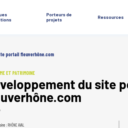
ues
Porteurs de
Ressources
ntions
projets
te portail fleuverhône.com
ME ET PATRIMOINE
veloppement du site po
euverhône.com
é
oire :
RHÔNE AVAL