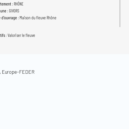
tement :
RHÔNE
une :
GIVORS
e d'ouvrage :
Maison du fleuve Rhône
tifs :
Valoriser le fleuve
s, Europe-FEDER