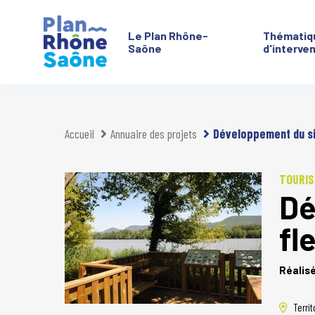
Le Plan Rhône-
Thématiq
Saône
d'interve
Aller à :
Accueil
Annuaire des projets
Développement du si
TOURIS
Dé
fl
Réalis
Territ