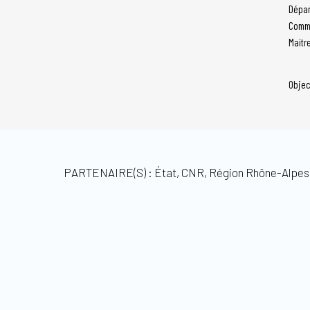
Dépar
Comm
Maitr
Objec
PARTENAIRE(S) : État, CNR, Région Rhône-Alpe