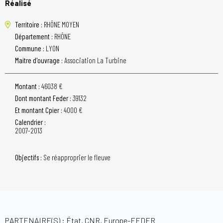
Réalisé
Territoire :
RHÔNE MOYEN
Département :
RHÔNE
Commune :
LYON
Maitre d'ouvrage :
Association La Turbine
Montant :
46038 €
Dont montant Feder :
39132
Et montant Cpier :
4000 €
Calendrier :
2007-2013
Objectifs :
Se réapproprier le fleuve
PARTENAIRE(S) : État, CNR, Europe-FEDER