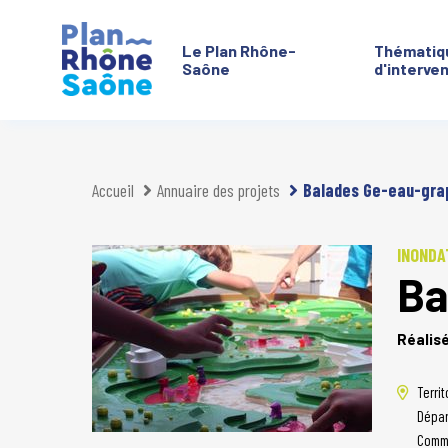
Le Plan Rhône-
Thématiq
Saône
d'interve
Aller à :
Accueil
Annuaire des projets
Balades Ge-eau-gra
INONDA
Ba
Réalis
Territ
Dépar
Comm