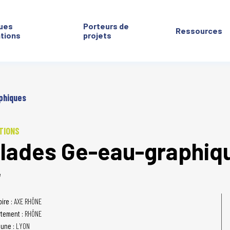
ues
Porteurs de
Ressources
ntions
projets
phiques
TIONS
lades Ge-eau-graphiq
é
oire :
AXE RHÔNE
tement :
RHÔNE
une :
LYON