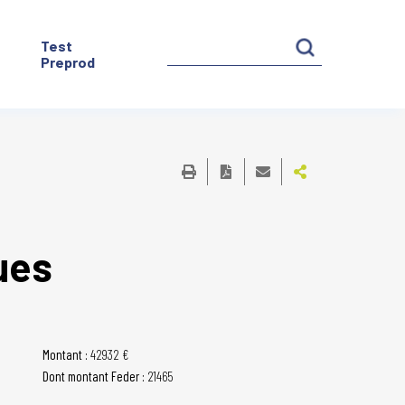
Test
Preprod
ues
Montant :
42932 €
Dont montant Feder :
21465