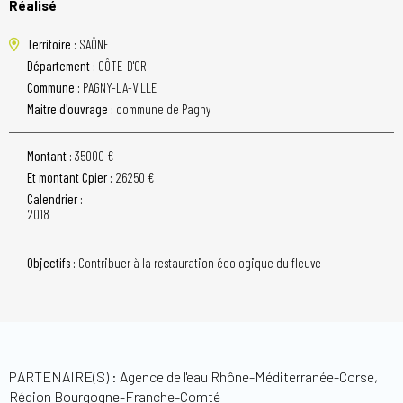
Réalisé
Territoire :
SAÔNE
Département :
CÔTE-D'OR
Commune :
PAGNY-LA-VILLE
Maitre d'ouvrage :
commune de Pagny
Montant :
35000 €
Et montant Cpier :
26250 €
Calendrier :
2018
Objectifs :
Contribuer à la restauration écologique du fleuve
PARTENAIRE(S) : Agence de l'eau Rhône-Méditerranée-Corse,
Région Bourgogne-Franche-Comté